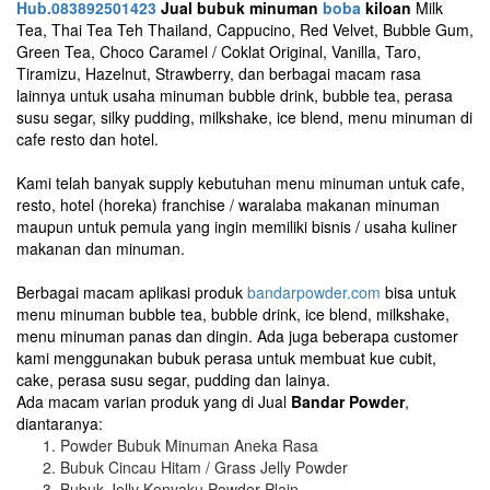
Hub.083892501423
Jual bubuk minuman
boba
kiloan
Milk
Tea, Thai Tea Teh Thailand, Cappucino, Red Velvet, Bubble Gum,
Green Tea, Choco Caramel / Coklat Original, Vanilla, Taro,
Tiramizu, Hazelnut, Strawberry, dan berbagai macam rasa
lainnya untuk usaha minuman bubble drink, bubble tea, perasa
susu segar, silky pudding, milkshake, ice blend, menu minuman di
cafe resto dan hotel.
Kami telah banyak supply kebutuhan menu minuman untuk cafe,
resto, hotel (horeka) franchise / waralaba makanan minuman
maupun untuk pemula yang ingin memiliki bisnis / usaha kuliner
makanan dan minuman.
Berbagai macam aplikasi produk
bandarpowder.com
bisa untuk
menu minuman bubble tea, bubble drink, ice blend, milkshake,
menu minuman panas dan dingin. Ada juga beberapa customer
kami menggunakan bubuk perasa untuk membuat kue cubit,
cake, perasa susu segar, pudding dan lainya.
Ada macam varian produk yang di Jual
Bandar Powder
,
diantaranya:
Powder Bubuk Minuman Aneka Rasa
Bubuk Cincau Hitam / Grass Jelly Powder
Bubuk Jelly Konyaku Powder Plain