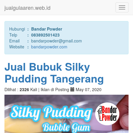
jualgulaaren.web.id
Toggl
navig
Hubungi
:
Bandar Powder
Telp
:
083892501423
Email
:
bandarpowder@gmail.com
Website
:
bandarpowder.com
Jual Bubuk Silky
Pudding Tangerang
Dilihat :
2326
Kali |
Iklan di Posting
May 07, 2020