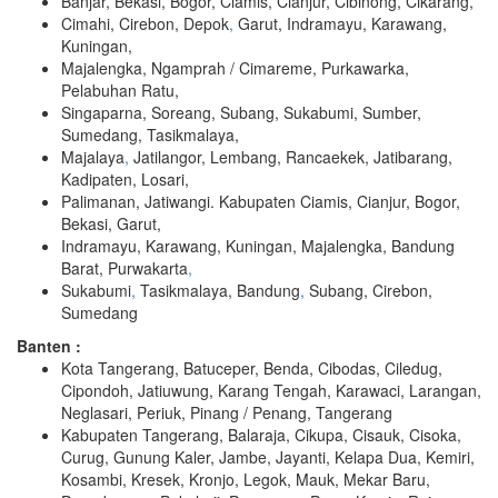
Banjar, Bekasi, Bogor, Ciamis, Cianjur, Cibinong, Cikarang,
Cimahi, Cirebon, Depok
,
Garut, Indramayu, Karawang,
Kuningan,
Majalengka, Ngamprah / Cimareme, Purkawarka,
Pelabuhan Ratu,
Singaparna, Soreang, Subang, Sukabumi, Sumber,
Sumedang, Tasikmalaya,
Majalaya
,
Jatilangor, Lembang, Rancaekek, Jatibarang,
Kadipaten, Losari,
Palimanan, Jatiwangi. Kabupaten Ciamis, Cianjur, Bogor,
Bekasi, Garut,
Indramayu, Karawang, Kuningan, Majalengka, Bandung
Barat, Purwakarta
,
Sukabumi
,
Tasikmalaya, Bandung
,
Subang, Cirebon,
Sumedang
Banten :
Kota Tangerang, Batuceper, Benda, Cibodas, Ciledug,
Cipondoh, Jatiuwung, Karang Tengah, Karawaci, Larangan,
Neglasari, Periuk, Pinang / Penang, Tangerang
Kabupaten Tangerang, Balaraja, Cikupa, Cisauk, Cisoka,
Curug, Gunung Kaler, Jambe, Jayanti, Kelapa Dua, Kemiri,
Kosambi, Kresek, Kronjo, Legok, Mauk, Mekar Baru,