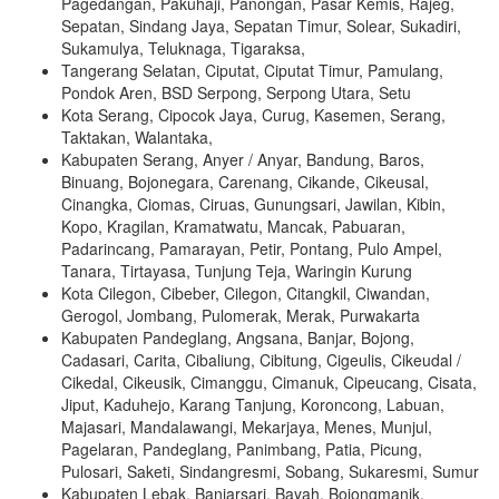
Pagedangan, Pakuhaji, Panongan, Pasar Kemis, Rajeg,
Sepatan, Sindang Jaya, Sepatan Timur, Solear, Sukadiri,
Sukamulya, Teluknaga, Tigaraksa,
Tangerang Selatan, Ciputat, Ciputat Timur, Pamulang,
Pondok Aren, BSD Serpong, Serpong Utara, Setu
Kota Serang, Cipocok Jaya, Curug, Kasemen, Serang,
Taktakan, Walantaka,
Kabupaten Serang, Anyer / Anyar, Bandung, Baros,
Binuang, Bojonegara, Carenang, Cikande, Cikeusal,
Cinangka, Ciomas, Ciruas, Gunungsari, Jawilan, Kibin,
Kopo, Kragilan, Kramatwatu, Mancak, Pabuaran,
Padarincang, Pamarayan, Petir, Pontang, Pulo Ampel,
Tanara, Tirtayasa, Tunjung Teja, Waringin Kurung
Kota Cilegon, Cibeber, Cilegon, Citangkil, Ciwandan,
Gerogol, Jombang, Pulomerak, Merak, Purwakarta
Kabupaten Pandeglang, Angsana, Banjar, Bojong,
Cadasari, Carita, Cibaliung, Cibitung, Cigeulis, Cikeudal /
Cikedal, Cikeusik, Cimanggu, Cimanuk, Cipeucang, Cisata,
Jiput, Kaduhejo, Karang Tanjung, Koroncong, Labuan,
Majasari, Mandalawangi, Mekarjaya, Menes, Munjul,
Pagelaran, Pandeglang, Panimbang, Patia, Picung,
Pulosari, Saketi, Sindangresmi, Sobang, Sukaresmi, Sumur
Kabupaten Lebak, Banjarsari, Bayah, Bojongmanik,