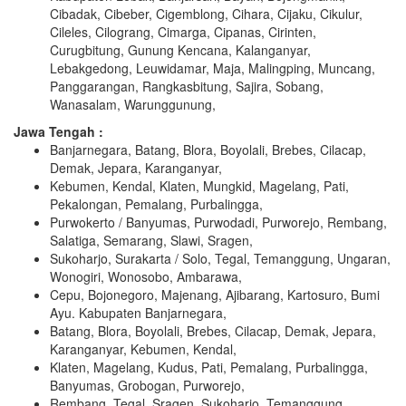
Cibadak, Cibeber, Cigemblong, Cihara, Cijaku, Cikulur,
Cileles, Cilograng, Cimarga, Cipanas, Cirinten,
Curugbitung, Gunung Kencana, Kalanganyar,
Lebakgedong, Leuwidamar, Maja, Malingping, Muncang,
Panggarangan, Rangkasbitung, Sajira, Sobang,
Wanasalam, Warunggunung,
Jawa Tengah :
Banjarnegara, Batang, Blora, Boyolali, Brebes, Cilacap,
Demak, Jepara, Karanganyar,
Kebumen, Kendal, Klaten, Mungkid, Magelang, Pati,
Pekalongan, Pemalang, Purbalingga,
Purwokerto / Banyumas, Purwodadi, Purworejo, Rembang,
Salatiga, Semarang, Slawi, Sragen,
Sukoharjo, Surakarta / Solo, Tegal, Temanggung, Ungaran,
Wonogiri, Wonosobo, Ambarawa,
Cepu, Bojonegoro, Majenang, Ajibarang, Kartosuro, Bumi
Ayu. Kabupaten Banjarnegara,
Batang, Blora, Boyolali, Brebes, Cilacap, Demak, Jepara,
Karanganyar, Kebumen, Kendal,
Klaten, Magelang, Kudus, Pati, Pemalang, Purbalingga,
Banyumas, Grobogan, Purworejo,
Rembang, Tegal, Sragen, Sukoharjo, Temanggung,