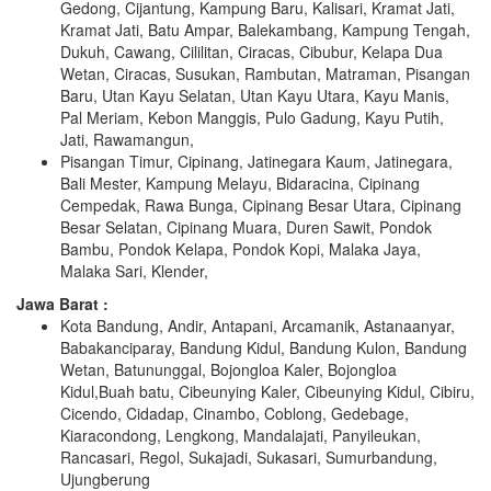
Gedong, Cijantung, Kampung Baru, Kalisari, Kramat Jati,
Kramat Jati, Batu Ampar, Balekambang, Kampung Tengah,
Dukuh, Cawang, Cililitan, Ciracas, Cibubur, Kelapa Dua
Wetan, Ciracas, Susukan, Rambutan, Matraman, Pisangan
Baru, Utan Kayu Selatan, Utan Kayu Utara, Kayu Manis,
Pal Meriam, Kebon Manggis, Pulo Gadung, Kayu Putih,
Jati, Rawamangun,
Pisangan Timur, Cipinang, Jatinegara Kaum, Jatinegara,
Bali Mester, Kampung Melayu, Bidaracina, Cipinang
Cempedak, Rawa Bunga, Cipinang Besar Utara, Cipinang
Besar Selatan, Cipinang Muara, Duren Sawit, Pondok
Bambu, Pondok Kelapa, Pondok Kopi, Malaka Jaya,
Malaka Sari, Klender,
Jawa Barat :
Kota Bandung, Andir, Antapani, Arcamanik, Astanaanyar,
Babakanciparay, Bandung Kidul, Bandung Kulon, Bandung
Wetan, Batununggal, Bojongloa Kaler, Bojongloa
Kidul,Buah batu, Cibeunying Kaler, Cibeunying Kidul, Cibiru,
Cicendo, Cidadap, Cinambo, Coblong, Gedebage,
Kiaracondong, Lengkong, Mandalajati, Panyileukan,
Rancasari, Regol, Sukajadi, Sukasari, Sumurbandung,
Ujungberung