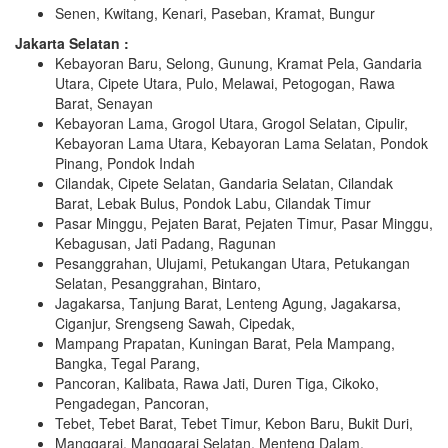
Senen, Kwitang, Kenari, Paseban, Kramat, Bungur
Jakarta Selatan :
Kebayoran Baru, Selong, Gunung, Kramat Pela, Gandaria
Utara, Cipete Utara, Pulo, Melawai, Petogogan, Rawa
Barat, Senayan
Kebayoran Lama, Grogol Utara, Grogol Selatan, Cipulir,
Kebayoran Lama Utara, Kebayoran Lama Selatan, Pondok
Pinang, Pondok Indah
Cilandak, Cipete Selatan, Gandaria Selatan, Cilandak
Barat, Lebak Bulus, Pondok Labu, Cilandak Timur
Pasar Minggu, Pejaten Barat, Pejaten Timur, Pasar Minggu,
Kebagusan, Jati Padang, Ragunan
Pesanggrahan, Ulujami, Petukangan Utara, Petukangan
Selatan, Pesanggrahan, Bintaro,
Jagakarsa, Tanjung Barat, Lenteng Agung, Jagakarsa,
Ciganjur, Srengseng Sawah, Cipedak,
Mampang Prapatan, Kuningan Barat, Pela Mampang,
Bangka, Tegal Parang,
Pancoran, Kalibata, Rawa Jati, Duren Tiga, Cikoko,
Pengadegan, Pancoran,
Tebet, Tebet Barat, Tebet Timur, Kebon Baru, Bukit Duri,
Manggarai, Manggarai Selatan, Menteng Dalam,