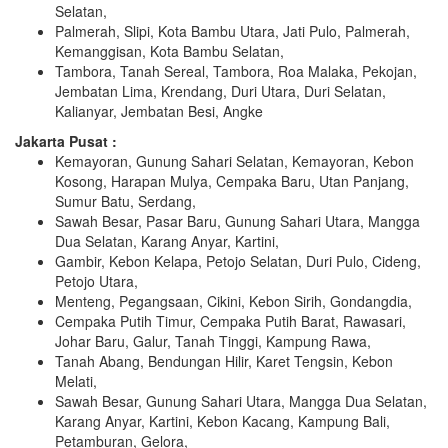
Selatan,
Palmerah, Slipi, Kota Bambu Utara, Jati Pulo, Palmerah,
Kemanggisan, Kota Bambu Selatan,
Tambora, Tanah Sereal, Tambora, Roa Malaka, Pekojan,
Jembatan Lima, Krendang, Duri Utara, Duri Selatan,
Kalianyar, Jembatan Besi, Angke
Jakarta Pusat :
Kemayoran, Gunung Sahari Selatan, Kemayoran, Kebon
Kosong, Harapan Mulya, Cempaka Baru, Utan Panjang,
Sumur Batu, Serdang,
Sawah Besar, Pasar Baru, Gunung Sahari Utara, Mangga
Dua Selatan, Karang Anyar, Kartini,
Gambir, Kebon Kelapa, Petojo Selatan, Duri Pulo, Cideng,
Petojo Utara,
Menteng, Pegangsaan, Cikini, Kebon Sirih, Gondangdia,
Cempaka Putih Timur, Cempaka Putih Barat, Rawasari,
Johar Baru, Galur, Tanah Tinggi, Kampung Rawa,
Tanah Abang, Bendungan Hilir, Karet Tengsin, Kebon
Melati,
Sawah Besar, Gunung Sahari Utara, Mangga Dua Selatan,
Karang Anyar, Kartini, Kebon Kacang, Kampung Bali,
Petamburan, Gelora,