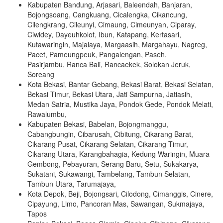
Kabupaten Bandung, Arjasari, Baleendah, Banjaran,
Bojongsoang, Cangkuang, Cicalengka, Cikancung,
Cilengkrang, Cileunyi, Cimaung, Cimeunyan, Ciparay,
Ciwidey, Dayeuhkolot, Ibun, Katapang, Kertasari,
Kutawaringin, Majalaya, Margaasih, Margahayu, Nagreg,
Pacet, Pameungpeuk, Pangalengan, Paseh,
Pasirjambu, Ranca Bali, Rancaekek, Solokan Jeruk,
Soreang
Kota Bekasi, Bantar Gebang, Bekasi Barat, Bekasi Selatan,
Bekasi Timur, Bekasi Utara, Jati Sampurna, Jatiasih,
Medan Satria, Mustika Jaya, Pondok Gede, Pondok Melati,
Rawalumbu,
Kabupaten Bekasi, Babelan, Bojongmanggu,
Cabangbungin, Cibarusah, Cibitung, Cikarang Barat,
Cikarang Pusat, Cikarang Selatan, Cikarang Timur,
Cikarang Utara, Karangbahagia, Kedung Waringin, Muara
Gembong, Pebayuran, Serang Baru, Setu, Sukakarya,
Sukatani, Sukawangi, Tambelang, Tambun Selatan,
Tambun Utara, Tarumajaya,
Kota Depok, Beji, Bojongsari, Cilodong, Cimanggis, Cinere,
Cipayung, Limo, Pancoran Mas, Sawangan, Sukmajaya,
Tapos