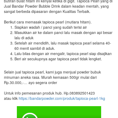
butiran bulat hitam ini kenyal ketika di gigit. Tapioca Pearl yang di
Jual Bandar Powder Bubble Drink dalam keadan mentah, yang
sangat berbeda dipasaran dengan Kualitas Terbaik.
Berikut cara memasak tapioca pearl (mutiara hitam).
Siapkan wadah / panci yang sudah terisi air
Masukkan air ke dalam panci lalu masak dengan api besar
lalu di aduk
Setelah air mendidih, lalu masak tapioca pearl selama 40-
60 menit sambil di aduk.
Lalu bilas dengan air mengalir, tapioca pearl siap disajikan
Beri air secukupnya agar tapioca pearl tidak lengket.
Selain jual tapioca pearl, kami juga menjual powder bubuk
minuman aneka rasa. Murah kemasan 500gr mulai dari
Rp.30.000,-… ayo segera order
Untuk info pemesanan produk hub. Hp.083892501423
atau klik
https://bandarpowder.com/produk/tapioca-pearl-1kg