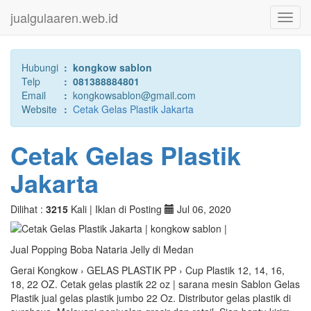
jualgulaaren.web.id
Toggl
navig
Hubungi
:
kongkow sablon
Telp
:
081388884801
Email
:
kongkowsablon@gmail.com
Website
:
Cetak Gelas Plastik Jakarta
Cetak Gelas Plastik
Jakarta
Dilihat :
3215
Kali |
Iklan di Posting
Jul 06, 2020
Jual Popping Boba Nataria Jelly di Medan
Gerai Kongkow › GELAS PLASTIK PP › Cup Plastik 12, 14, 16,
18, 22 OZ. Cetak gelas plastik 22 oz | sarana mesin Sablon Gelas
Plastik jual gelas plastik jumbo 22 Oz. Distributor gelas plastik di