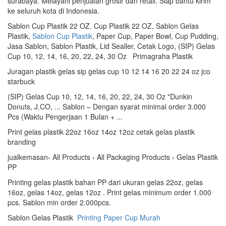
surabaya. Melayani penjualan grosir dan retail. Siap bantu kirim
ke seluruh kota di Indonesia.
Sablon Cup Plastik 22 OZ. Cup Plastik 22 OZ, Sablon Gelas
Plastik,
Sablon Cup Plastik
, Paper Cup, Paper Bowl, Cup Pudding,
Jasa Sablon, Sablon Plastik, Lid Sealler, Cetak Logo, (SIP) Gelas
Cup 10, 12, 14, 16, 20, 22, 24, 30 Oz Primagraha Plastik
Juragan plastik gelas sip gelas cup 10 12 14 16 20 22 24 oz jco
starbuck
(SIP) Gelas Cup 10, 12, 14, 16, 20, 22, 24, 30 Oz "Dunkin
Donuts, J.CO, ... Sablon – Dengan syarat minimal order 3.000
Pcs (Waktu Pengerjaan 1 Bulan + ...
Print gelas plastik 22oz 16oz 14oz 12oz cetak gelas plastik
branding
jualkemasan› All Products › All Packaging Products › Gelas Plastik
PP
Printing gelas plastik bahan PP dari ukuran gelas 22oz, gelas
16oz, gelas 14oz, gelas 12oz . Print gelas minimum order 1.000
pcs. Sablon min order 2.000pcs.
Sablon Gelas Plastik
Printing Paper Cup Murah