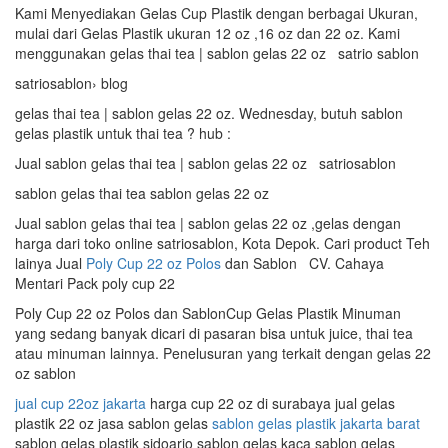
Kami Menyediakan Gelas Cup Plastik dengan berbagai Ukuran,
mulai dari Gelas Plastik ukuran 12 oz ,16 oz dan 22 oz. Kami
menggunakan gelas thai tea | sablon gelas 22 oz satrio sablon
satriosablon› blog
gelas thai tea | sablon gelas 22 oz. Wednesday, butuh sablon
gelas plastik untuk thai tea ? hub :
Jual sablon gelas thai tea | sablon gelas 22 oz satriosablon
sablon gelas thai tea sablon gelas 22 oz
Jual sablon gelas thai tea | sablon gelas 22 oz ,gelas dengan
harga dari toko online satriosablon, Kota Depok. Cari product Teh
lainya Jual
Poly Cup 22 oz Polos
dan Sablon CV. Cahaya
Mentari Pack poly cup 22
Poly Cup 22 oz Polos dan SablonCup Gelas Plastik Minuman
yang sedang banyak dicari di pasaran bisa untuk juice, thai tea
atau minuman lainnya. Penelusuran yang terkait dengan gelas 22
oz sablon
jual cup 22oz jakarta
harga cup 22 oz di surabaya jual gelas
plastik 22 oz jasa sablon gelas
sablon gelas plastik jakarta barat
sablon gelas plastik sidoarjo sablon gelas kaca sablon gelas