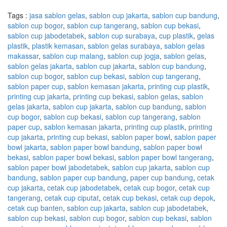
Tags :
jasa sablon gelas
,
sablon cup jakarta
,
sablon cup bandung
,
sablon cup bogor
,
sablon cup tangerang
,
sablon cup bekasi
,
sablon cup jabodetabek
,
sablon cup surabaya
,
cup plastik
,
gelas
plastik
,
plastik kemasan
,
sablon gelas surabaya
,
sablon gelas
makassar
,
sablon cup malang
,
sablon cup jogja
,
sablon gelas
,
sablon gelas jakarta
,
sablon cup jakarta
,
sablon cup bandung
,
sablon cup bogor
,
sablon cup bekasi
,
sablon cup tangerang
,
sablon paper cup
,
sablon kemasan jakarta
,
printing cup plastik
,
printing cup jakarta
,
printing cup bekasi
,
sablon gelas
,
sablon
gelas jakarta
,
sablon cup jakarta
,
sablon cup bandung
,
sablon
cup bogor
,
sablon cup bekasi
,
sablon cup tangerang
,
sablon
paper cup
,
sablon kemasan jakarta
,
printing cup plastik
,
printing
cup jakarta
,
printing cup bekasi
,
sablon paper bowl
,
sablon paper
bowl jakarta
,
sablon paper bowl bandung
,
sablon paper bowl
bekasi
,
sablon paper bowl bekasi
,
sablon paper bowl tangerang
,
sablon paper bowl jabodetabek
,
sablon cup jakarta
,
sablon cup
bandung
,
sablon paper cup bandung
,
paper cup bandung
,
cetak
cup jakarta
,
cetak cup jabodetabek
,
cetak cup bogor
,
cetak cup
tangerang
,
cetak cup ciputat
,
cetak cup bekasi
,
cetak cup depok
,
cetak cup banten
,
sablon cup jakarta
,
sablon cup jabodetabek
,
sablon cup bekasi
,
sablon cup bogor
,
sablon cup bekasi
,
sablon