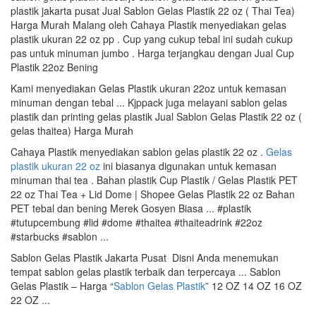
plastik jakarta pusat Jual Sablon Gelas Plastik 22 oz ( Thai Tea)
Harga Murah Malang oleh Cahaya Plastik menyediakan gelas
plastik ukuran 22 oz pp . Cup yang cukup tebal ini sudah cukup
pas untuk minuman jumbo . Harga terjangkau dengan Jual Cup
Plastik 22oz Bening
Kami menyediakan Gelas Plastik ukuran 22oz untuk kemasan
minuman dengan tebal ... Kjppack juga melayani sablon gelas
plastik dan printing gelas plastik Jual Sablon Gelas Plastik 22 oz (
gelas thaitea) Harga Murah
Cahaya Plastik menyediakan sablon gelas plastik 22 oz .
Gelas
plastik ukuran 22 oz
ini biasanya digunakan untuk kemasan
minuman thai tea . Bahan plastik Cup Plastik / Gelas Plastik PET
22 oz Thai Tea + Lid Dome | Shopee Gelas Plastik 22 oz Bahan
PET tebal dan bening Merek Gosyen Biasa ... #plastik
#tutupcembung #lid #dome #thaitea #thaiteadrink #22oz
#starbucks #sablon ...
Sablon Gelas Plastik Jakarta Pusat Disni Anda menemukan
tempat sablon gelas plastik terbaik dan terpercaya ... Sablon
Gelas Plastik – Harga “
Sablon Gelas Plastik
” 12 OZ 14 OZ 16 OZ
22 OZ ...